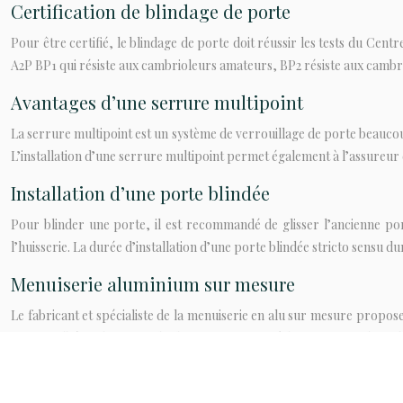
Certification de blindage de porte
Pour être certifié, le blindage de porte doit réussir les tests du Centr
A2P BP1 qui résiste aux cambrioleurs amateurs, BP2 résiste aux cambri
Avantages d’une serrure multipoint
La serrure multipoint est un système de verrouillage de porte beaucoup
L’installation d’une serrure multipoint permet également à l’assureur d
Installation d’une porte blindée
Pour blinder une porte, il est recommandé de glisser l’ancienne po
l’huisserie. La durée d’installation d’une porte blindée stricto sensu 
Menuiserie aluminium sur mesure
Le fabricant et spécialiste de la menuiserie en alu sur mesure propose
forme galbée et la finesse des lignes permettent à la menuiserie de se d