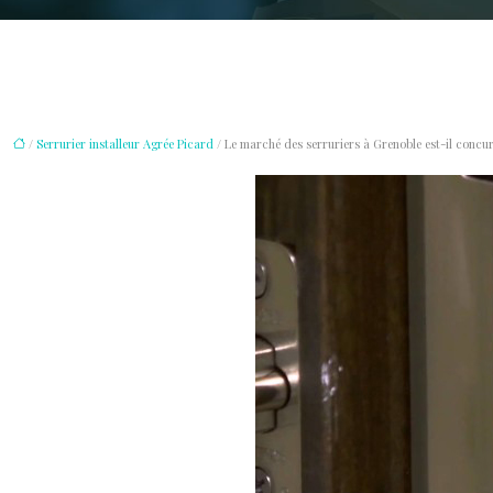
/
Serrurier installeur Agrée Picard
/ Le marché des serruriers à Grenoble est-il concur