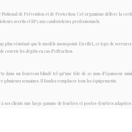
e National de Prévention et de Protection. Cet organisme délivre la certifi
oleurs avertis et BP3 aux cambrioleurs professionnels.
 plus résistant que le modèle monopoint. En effet, ce type de serrures 
e couvrir les dégâts en cas d’effraction.
rte dans un fourreau blindé tel qu’une tôle de 20 mm d’épaisseur mi
dure plusieurs semaines. Il faudra remplacer tous les équipements.
 à ses clients une large gamme de fenêtres et portes-fenêtres adaptées a
istinguer en offrant une esthétique soignée.