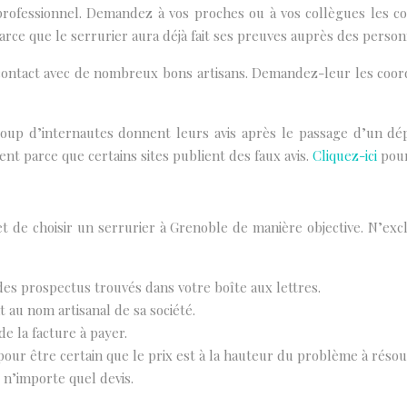
rofessionnel. Demandez à vos proches ou à vos collègues les co
 parce que le serrurier aura déjà fait ses preuves auprès des pers
 contact avec de nombreux bons artisans. Demandez-leur les co
oup d’internautes donnent leurs avis après le passage d’un dépa
lent parce que certains sites publient des faux avis.
Cliquez-ici
pour
 de choisir un serrurier à Grenoble de manière objective. N’exc
des prospectus trouvés dans votre boîte aux lettres.
 au nom artisanal de sa société.
e la facture à payer.
our être certain que le prix est à la hauteur du problème à résou
 n’importe quel devis.