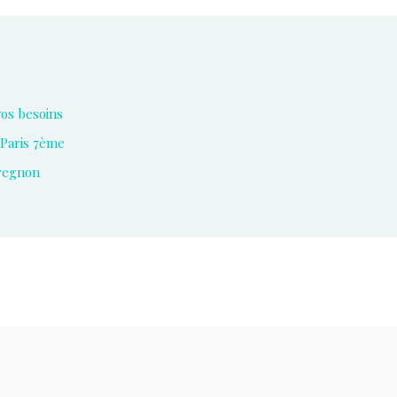
vos besoins
 Paris 7ème
aregnon