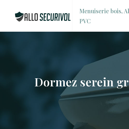
Menuiserie bois, Al
PVC
Dormez serein grâ