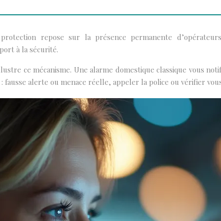
a protection repose sur la présence permanente d’opérateur
ort à la sécurité.
illustre ce mécanisme. Une alarme domestique classique vous noti
er : fausse alerte ou menace réelle, appeler la police ou vérifier 