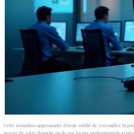
Cette sensation oppressante d’avoir oublié de verrouiller la por
perçue de votre domicile ou de vos locaux professionnels génère