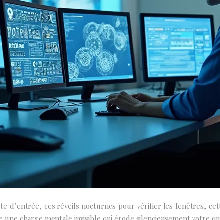
te d’entrée, ces réveils nocturnes pour vérifier les fenêtres, cet
 une charge mentale invisible qui érode silencieusement votre qual