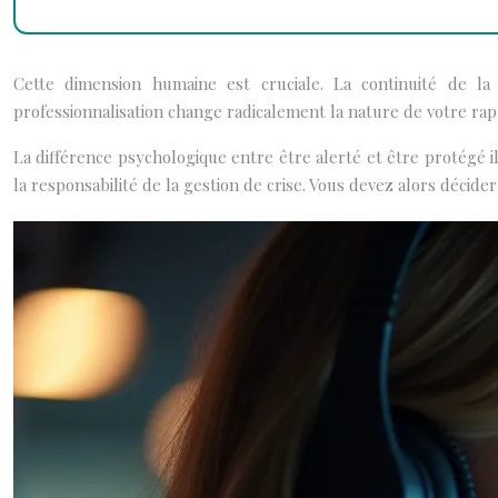
Cette dimension humaine est cruciale. La continuité de l
professionnalisation change radicalement la nature de votre rapp
La différence psychologique entre être alerté et être protégé 
la responsabilité de la gestion de crise. Vous devez alors décid