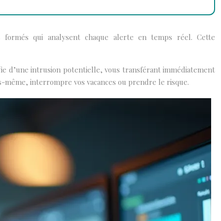
s formés qui analysent chaque alerte en temps réel. Cette
fie d’une intrusion potentielle, vous transférant immédiatement
vous-même, interrompre vos vacances ou prendre le risque.