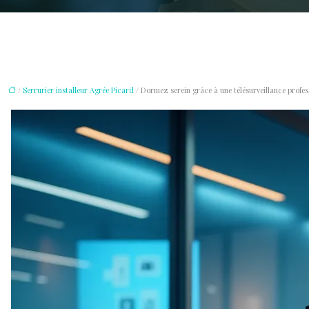
/
Serrurier installeur Agrée Picard
/ Dormez serein grâce à une télésurveillance profes