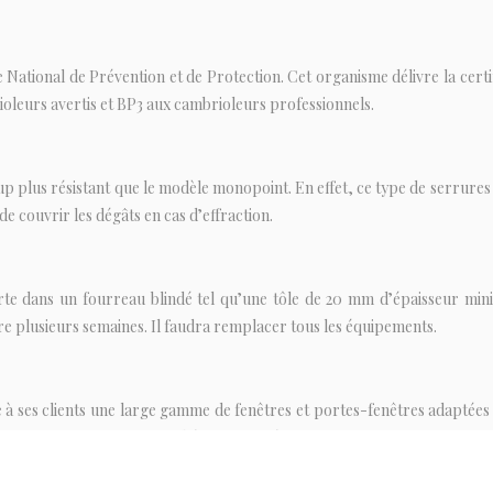
e National de Prévention et de Protection. Cet organisme délivre la certifi
oleurs avertis et BP3 aux cambrioleurs professionnels.
 plus résistant que le modèle monopoint. En effet, ce type de serrures 
e couvrir les dégâts en cas d’effraction.
rte dans un fourreau blindé tel qu’une tôle de 20 mm d’épaisseur mi
dure plusieurs semaines. Il faudra remplacer tous les équipements.
 à ses clients une large gamme de fenêtres et portes-fenêtres adaptées a
istinguer en offrant une esthétique soignée.