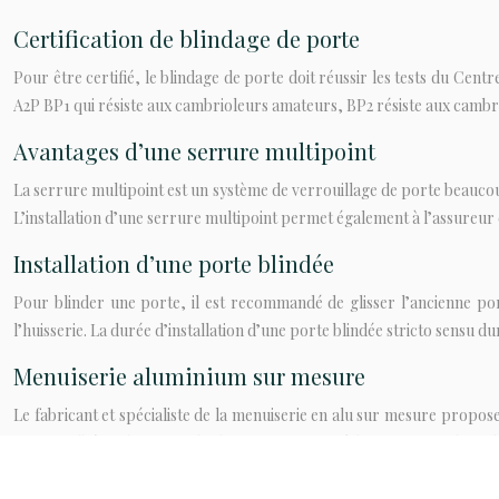
Certification de blindage de porte
Pour être certifié, le blindage de porte doit réussir les tests du Centr
A2P BP1 qui résiste aux cambrioleurs amateurs, BP2 résiste aux cambri
Avantages d’une serrure multipoint
La serrure multipoint est un système de verrouillage de porte beaucoup
L’installation d’une serrure multipoint permet également à l’assureur d
Installation d’une porte blindée
Pour blinder une porte, il est recommandé de glisser l’ancienne po
l’huisserie. La durée d’installation d’une porte blindée stricto sensu 
Menuiserie aluminium sur mesure
Le fabricant et spécialiste de la menuiserie en alu sur mesure propose
forme galbée et la finesse des lignes permettent à la menuiserie de se d